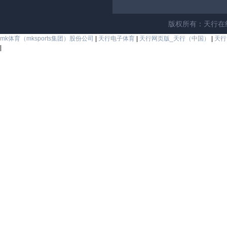
版权所有：天行
mk体育（mksports集团）股份公司
|
天行电子体育
|
天行网页版_天行（中国）
|
天行
|