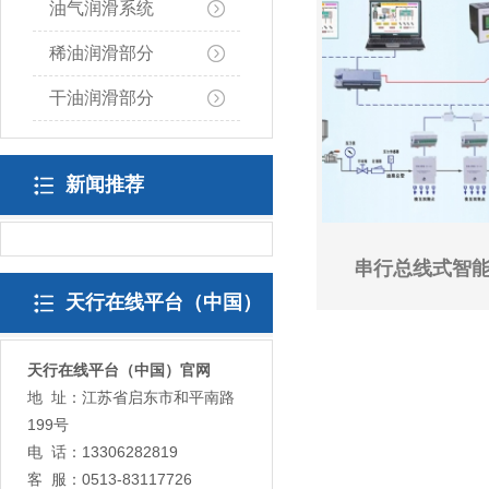
油气润滑系统
稀油润滑部分
干油润滑部分
新闻推荐
串行总线式智
天行在线平台（中国）
官网
天行在线平台（中国）官网
地 址：江苏省启东市和平南路
199号
电 话：13306282819
客 服：0513-83117726