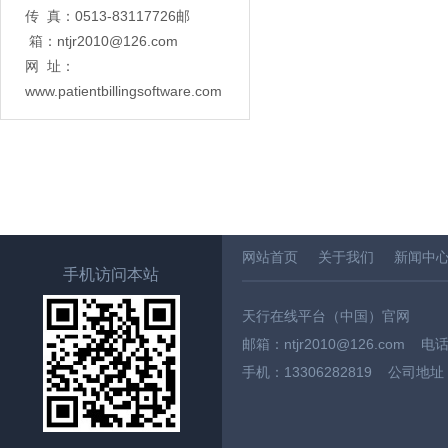
传 真：0513-83117726邮
箱：ntjr2010@126.com
网 址：
www.patientbillingsoftware.com
网站首页
关于我们
新闻中
手机访问本站
天行在线平台（中国）官网
邮箱：ntjr2010@126.com 电话
手机：13306282819 公司地