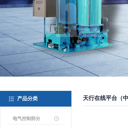
天行在线平台（
产品分类
电气控制部分