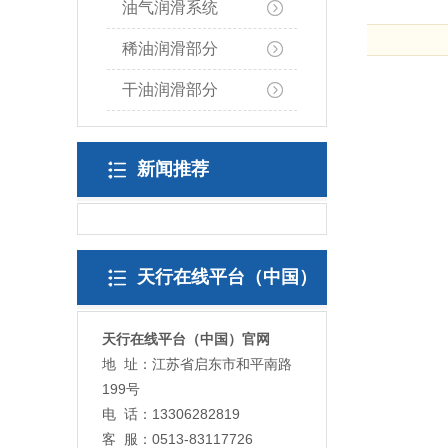
油气润滑系统
稀油润滑部分
干油润滑部分
新闻推荐
天行在线平台（中国）
官网
天行在线平台（中国）官网
地 址：江苏省启东市和平南路
199号
电 话：13306282819
客 服：0513-83117726