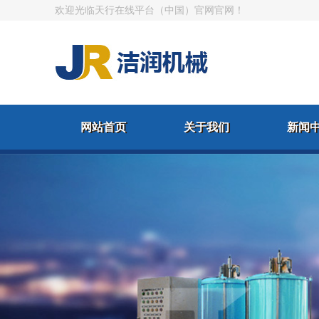
欢迎光临天行在线平台（中国）官网官网！
网站首页
关于我们
新闻