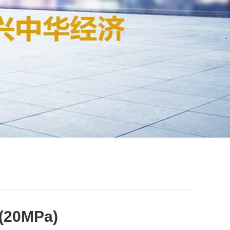
20MPa)