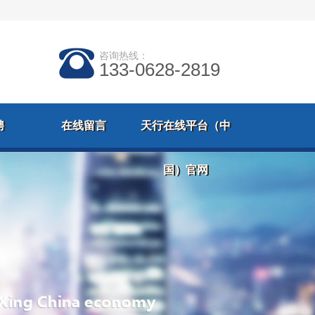
咨询热线：
133-0628-2819
聘
在线留言
天行在线平台（中
国）官网