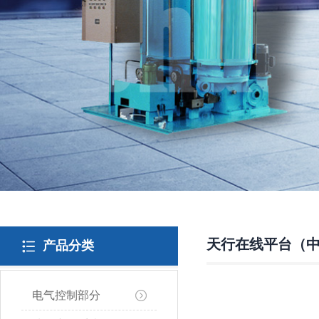
天行在线平台（
产品分类
电气控制部分