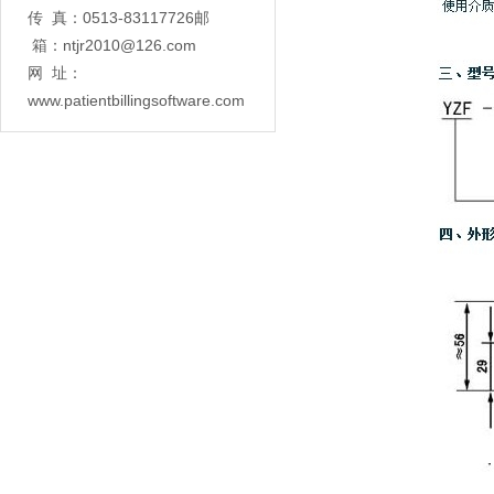
传 真：0513-83117726邮
箱：ntjr2010@126.com
网 址：
www.patientbillingsoftware.com