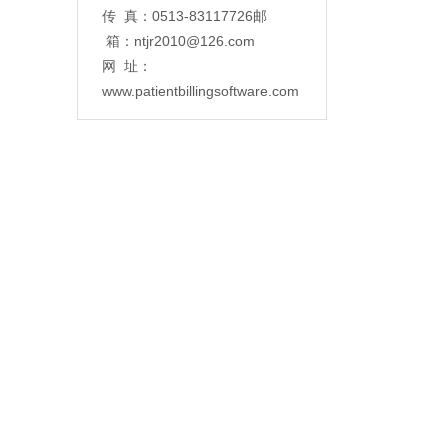
传 真：0513-83117726邮
箱：ntjr2010@126.com
网 址：
www.patientbillingsoftware.com