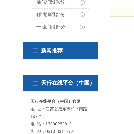
油气润滑系统
稀油润滑部分
干油润滑部分
新闻推荐
天行在线平台（中国）
官网
天行在线平台（中国）官网
地 址：江苏省启东市和平南路
199号
电 话：13306282819
客 服：0513-83117726