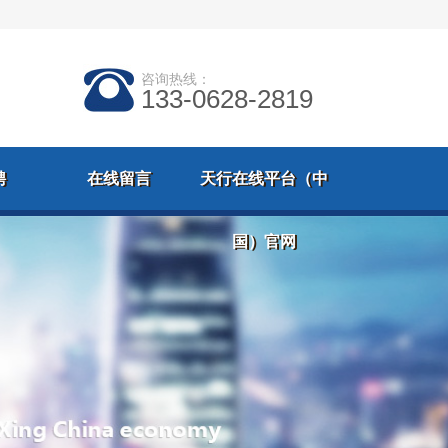
咨询热线：
133-0628-2819
聘
在线留言
天行在线平台（中
国）官网