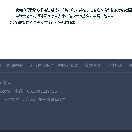
们
新闻中心
天行在线平台（中国）官网
荣誉资质
人才招聘
）官网
6.com 电话：0513-83117726
819 公司地址：启东市和平南路199号