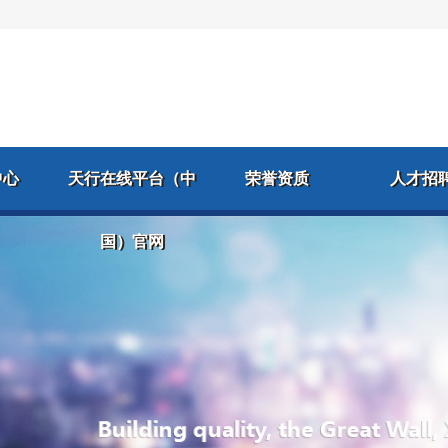
中心
天行在线平台（中
荣誉资质
人才招
国）官网