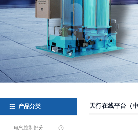
天行在线平台（
产品分类
电气控制部分