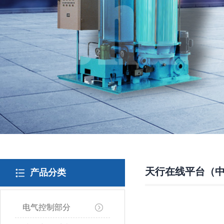
天行在线平台（
产品分类
电气控制部分