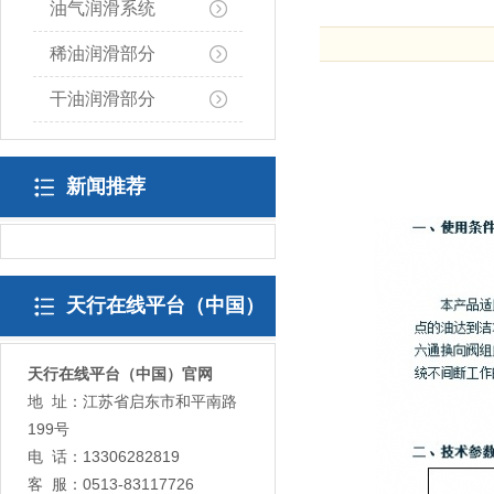
油气润滑系统
稀油润滑部分
干油润滑部分
新闻推荐
天行在线平台（中国）
官网
天行在线平台（中国）官网
地 址：江苏省启东市和平南路
199号
电 话：13306282819
客 服：0513-83117726