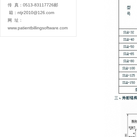
传 真：0513-83117726邮
箱：ntjr2010@126.com
网 址：
www.patientbillingsoftware.com